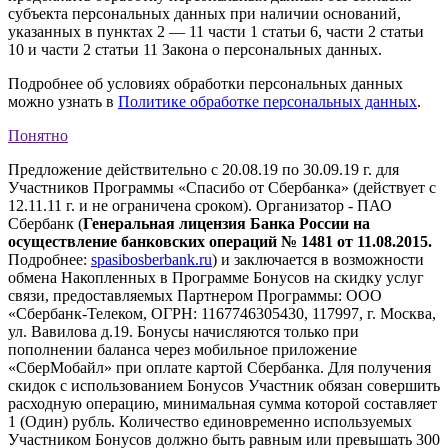
субъекта персональных данных при наличии оснований,
указанных в пунктах 2 — 11 части 1 статьи 6, части 2 статьи
10 и части 2 статьи 11 Закона о персональных данных.
Подробнее об условиях обработки персональных данных
можно узнать в
Политике обработке персональных данных
.
Понятно
Предложение действительно с 20.08.19 по 30.09.19 г. для
Участников Программы «Спасибо от Сбербанка» (действует с
12.11.11 г. и не ограничена сроком). Организатор - ПАО
Сбербанк (
Генеральная лицензия Банка России на
осуществление банковских операций № 1481 от 11.08.2015.
Подробнее:
spasibosberbank.ru
) и заключается в возможности
обмена Накопленных в Программе Бонусов на скидку услуг
связи, предоставляемых Партнером Программы: ООО
«Сбербанк-Телеком, ОГРН: 1167746305430, 117997, г. Москва,
ул. Вавилова д.19. Бонусы начисляются только при
пополнении баланса через мобильное приложение
«СберМобайл» при оплате картой Сбербанка. Для получения
скидок с использованием Бонусов Участник обязан совершить
расходную операцию, минимальная сумма которой составляет
1 (Один) рубль. Количество единовременно используемых
Участником Бонусов должно быть равным или превышать 300