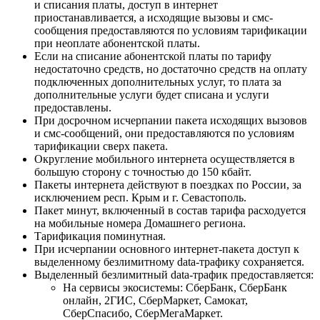
и списания платы, доступ в интернет
приостанавливается, а исходящие вызовы и смс-
сообщения предоставляются по условиям тарификации
при неоплате абонентской платы.
Если на списание абонентской платы по тарифу
недостаточно средств, но достаточно средств на оплату
подключенных дополнительных услуг, то плата за
дополнительные услуги будет списана и услуги
предоставлены.
При досрочном исчерпании пакета исходящих вызовов
и смс-сообщений, они предоставляются по условиям
тарификации сверх пакета.
Округление мобильного интернета осуществляется в
большую сторону с точностью до 150 кбайт.
Пакеты интернета действуют в поездках по России, за
исключением респ. Крым и г. Севастополь.
Пакет минут, включенный в состав тарифа расходуется
на мобильные номера Домашнего региона.
Тарификация поминутная.
При исчерпании основного интернет-пакета доступ к
выделенному безлимитному data-трафику сохраняется.
Выделенный безлимитный data-трафик предоставляется:
На сервисы экосистемы: СберБанк, СберБанк
онлайн, 2ГИС, СберМаркет, Самокат,
СберСпасибо, СберМегаМаркет.