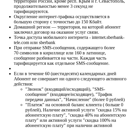
территории России, кроме респ. Крым и г. Севастополь,
продолжительностью менее 3 секунд не
тарифицируются.
Округление интернет-трафика осуществляется в
большую сторону с точностью до 150 Кбайт.
Домашний регион — территория, на которой абонент
заключил договор на оказание услуг связи.
Точка доступа мобильного интернета - internet.sberbank-
tele.com или sberbank
При отправке SMS-сообщения, содержащего более
70 символов в кириллице или 160 в латинице,
сообщение разбивается на части. Каждая часть
тарифицируется как отдельное SMS-сообщение.
Если в течение 60 (шестидесяти) календарных дней
Абонент не совершает ни одного следующего активного
действия:
"Звонок" (входящий/исходящий), "SMS-
сообщение" (входящее/исходящее), "Трафик
передачи данных", "Начисление" (более 0 рублей)
"Платеж" на основной баланс клиента ( больше 0
рублей), Наличие активной услуги "скидка 15% на
абонентскую плату", "скидка 40% на абонентскую
плату" или активной услуги "скидка 100% на
абонентскую плату" при наличии активной