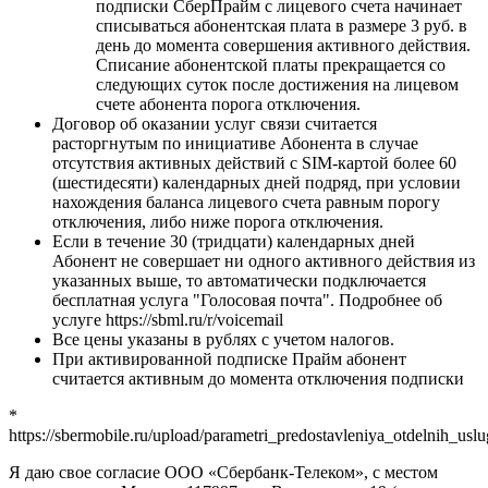
подписки СберПрайм с лицевого счета начинает
списываться абонентская плата в размере 3 руб. в
день до момента совершения активного действия.
Списание абонентской платы прекращается со
следующих суток после достижения на лицевом
счете абонента порога отключения.
Договор об оказании услуг связи считается
расторгнутым по инициативе Абонента в случае
отсутствия активных действий с SIM-картой более 60
(шестидесяти) календарных дней подряд, при условии
нахождения баланса лицевого счета равным порогу
отключения, либо ниже порога отключения.
Если в течение 30 (тридцати) календарных дней
Абонент не совершает ни одного активного действия из
указанных выше, то автоматически подключается
бесплатная услуга "Голосовая почта". Подробнее об
услуге https://sbml.ru/r/voicemail
Все цены указаны в рублях с учетом налогов.
При активированной подписке Прайм абонент
считается активным до момента отключения подписки
*
https://sbermobile.ru/upload/parametri_predostavleniya_otdelnih_uslu
Я даю свое согласие ООО «Сбербанк-Телеком», с местом