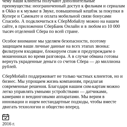
чему наши клиенты получают дополнительные
преимущества: неограниченный доступ к фильмам и сериалам
в Okko и к музыке в Звуке, повышенный кешбэк за покупки в
Купере и Самокате и оплата мобильной связи бонусами
Спасибо. А подключиться к СберМобайлу можно на нашем
сайте, в приложении СберБанк Онлайн и в любом из 10 000
тысяч отделений Сбера по всей стране.
Особое внимание мы уделяем безопасности, поэтому
защищаем ваши личные данные на всех этапах звонка:
фильтруем входящие, блокируем спам и предупреждаем о
мошенниках во время разговора. А в случае обмана готовы
вернуть украденные деньги со счетов Сбера — до миллиона
рублей.
СберМобайл поддерживает не только частных клиентов, но и
бизнес. Мы упрощаем жизнь компаниям, предлагая
современные решения. Благодаря нашим сим-картам можно
легко управлять умными устройствами — датчиками,
камерами и вендинговыми аппаратами. Мы верим в
инновации и ищем нестандартные подходы, чтобы вместе
двигать технологии и общество вперед.
2016 г.