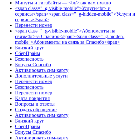
Минуты и гигабайты — <br/>как вам нужно
<span class="_g-visible-mobile">Услуги<br> и
сервисы</span><span class="_g-hidden-mobile">Услуги и
сервисы</span>
Перенести номер
<span class="_g-visible-mobile">Абонементы на
связь<br>за Спасибо</span><span class="_g-hidden-
mobile">Абонементы на связь за Спасибо</span>
Близкий круг
СберПрайм
Безопасность
Бонусы Спасибо
Активировать сим-карту
Дополнительные услуги
Перенести номер
Безопасность
Перенести номер
Карта покрытия
Вопросы и ответы
Создать обращение
Активировать сим-карту
Близкий круг
СберПрайм
Бонусы Спасибо
Активировать сим-карту