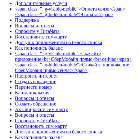
Дополнительные услуги
<span class="_g-visible-mobile">Оплата связи</span>
<span class="_g-hidden-mobile">Оплата</span>
Поддержка
Вопросы и ответы
Спросите у ГигаЧата
Восстановить сим-карту
Доступ к приложениям из белого списка
Как пополнить баланс
<span class="_g-visible-mobile">Скачайте
приложение<br>СберМобайл прямо<br>сейчас</span>
<span class="_g-hidden-mobile">Скачайте приложение
СберМобайл прямо сейчас</span>
Настроить интернет
Создать обращение
Перенести номер
Карта покрытия
Вопросы и ответы
Создать обращение
Активировать сим-карту
Вопросы и ответы
Спросите у ГигаЧата
Восстановить сим-карту
Доступ к приложениям из белого списка
Как пополнить баланс