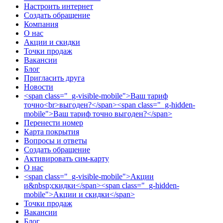
Настроить интернет
Создать обращение
Компания
О нас
Акции и скидки
Точки продаж
Вакансии
Блог
Пригласить друга
Новости
<span class="_g-visible-mobile">Ваш тариф
точно<br>выгоден?</span><span class="_g-hidden-
mobile">Ваш тариф точно выгоден?</span>
Перенести номер
Карта покрытия
Вопросы и ответы
Создать обращение
Активировать сим-карту
О нас
<span class="_g-visible-mobile">Акции
и&nbsp;скидки</span><span class="_g-hidden-
mobile">Акции и скидки</span>
Точки продаж
Вакансии
Блог