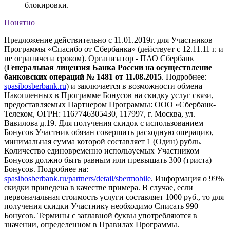
блокировки.
Понятно
Предложение действительно с 11.01.2019г. для Участников
Программы «Спасибо от Сбербанка» (действует с 12.11.11 г. и
не ограничена сроком). Организатор - ПАО Сбербанк
(
Генеральная лицензия Банка России на осуществление
банковских операций № 1481 от 11.08.2015
. Подробнее:
spasibosberbank.ru
) и заключается в возможности обмена
Накопленных в Программе Бонусов на скидку услуг связи,
предоставляемых Партнером Программы: ООО «Сбербанк-
Телеком, ОГРН: 1167746305430, 117997, г. Москва, ул.
Вавилова д.19. Для получения скидок с использованием
Бонусов Участник обязан совершить расходную операцию,
минимальная сумма которой составляет 1 (Один) рубль.
Количество единовременно используемых Участником
Бонусов должно быть равным или превышать 300 (триста)
Бонусов. Подробнее на:
spasibosberbank.ru/partners/detail/sbermobile
. Информация о 99%
скидки приведена в качестве примера. В случае, если
первоначальная стоимость услуги составляет 1000 руб., то для
получения скидки Участнику необходимо Списать 990
Бонусов. Термины с заглавной буквы употребляются в
значении, определенном в Правилах Программы.