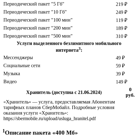
Периодический пакет "5 Гб"
219 ₽
Периодический пакет "10 Гб"
249 ₽
Периодический пакет "100 мин"
119 ₽
Периодический пакет "200 мин"
189 ₽
Периодический пакет "500 мин"
310 ₽
Услуги выделенного безлимитного мобильного
3
интернета
:
Мессенджеры
49 ₽
Социальные сети
59 ₽
Музыка
39 ₽
Видео
149 ₽
0
Хранитель (доступна с 21.06.2024)
руб.
«Хранитель» — услуга, предоставляемая Абонентам
тарифных планов СберМобайл. Подробные условия
оказания услуги «Хранитель»:
https://sbermobile.ru/upload/usluga_hranitel.pdf
1
Описание пакета «400 Мб»