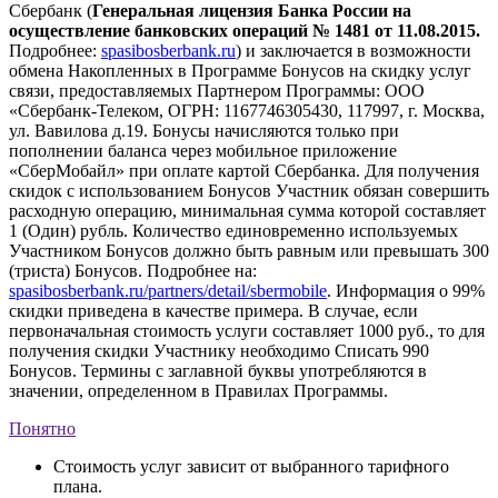
Сбербанк (
Генеральная лицензия Банка России на
осуществление банковских операций № 1481 от 11.08.2015.
Подробнее:
spasibosberbank.ru
) и заключается в возможности
обмена Накопленных в Программе Бонусов на скидку услуг
связи, предоставляемых Партнером Программы: ООО
«Сбербанк-Телеком, ОГРН: 1167746305430, 117997, г. Москва,
ул. Вавилова д.19. Бонусы начисляются только при
пополнении баланса через мобильное приложение
«СберМобайл» при оплате картой Сбербанка. Для получения
скидок с использованием Бонусов Участник обязан совершить
расходную операцию, минимальная сумма которой составляет
1 (Один) рубль. Количество единовременно используемых
Участником Бонусов должно быть равным или превышать 300
(триста) Бонусов. Подробнее на:
spasibosberbank.ru/partners/detail/sbermobile
. Информация о 99%
скидки приведена в качестве примера. В случае, если
первоначальная стоимость услуги составляет 1000 руб., то для
получения скидки Участнику необходимо Списать 990
Бонусов. Термины с заглавной буквы употребляются в
значении, определенном в Правилах Программы.
Понятно
Стоимость услуг зависит от выбранного тарифного
плана.