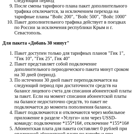
следующий период
После смены тарифного плана пакет дополнительного
трафика отключается, за исключением перехода на
тарифные планы "Войс 200", "Войс 500", "Войс 1000"
Пакет дополнительного трафика действует в поездках
по России за исключения республики Крым и г.
Севастополь.
Для пакета «Добавь 30 минут"
Пакет доступен только для тарифных планов "Гик 1",
"Гик 10", "Гик 25", Гик 40"
Пакет представляет собой подключение
дополнительного периодического пакета минут сроком
на 30 дней (период).
По истечении 30 дней пакет переподключается на
следующий период при достаточности средств на
балансе лицевого счета для списания абонентской платы
за пакет. Если на момент списания абонентской платы
на балансе недостаточно средств, то пакет не
подключается до момента пополнения баланса.
Пакет подключаются и отключаются через мобильное
приложение в разделе «Услуги» или через USSD-
команду: подключение *155*16#, отключение *155*16#
Абонентская плата для пакета составляет 0 рублей при
оплаченной абонентской плате по тарифу и при