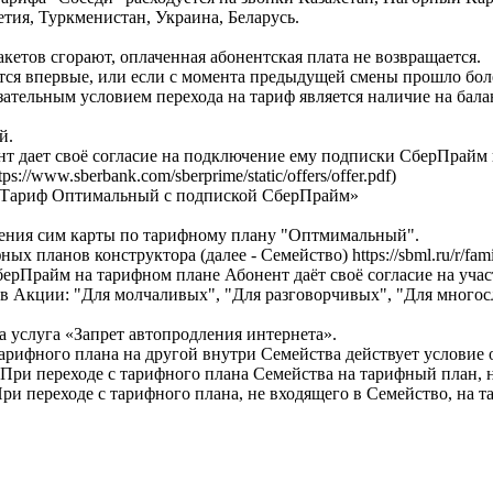
тия, Туркменистан, Украина, Беларусь.
етов сгорают, оплаченная абонентская плата не возвращается.
тся впервые, или если с момента предыдущей смены прошло боле
зательным условием перехода на тариф является наличие на бал
й.
 дает своё согласие на подключение ему подписки СберПрайм 
/www.sberbank.com/sberprime/static/offers/offer.pdf)
«Тариф Оптимальный с подпиской СберПрайм»
ления сим карты по тарифному плану "Оптмимальный".
планов конструктора (далее - Семейство) https://sbml.ru/r/famili
рПрайм на тарифном плане Абонент даёт своё согласие на уча
в Акции: "Для молчаливых", "Для разговорчивых", "Для много
 услуга «Запрет автопродления интернета».
арифного плана на другой внутри Семейства действует условие
 При переходе с тарифного плана Семейства на тарифный план, 
ри переходе с тарифного плана, не входящего в Семейство, на 