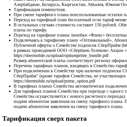
Азербайджан, Беларусь, Кыргызстан, Абхазия, Южная Осе
Тарификация поминутная.
При смене тарифного плана неиспользованные остатки пак
Переход на тарифный план бесплатный если тариф меняе
В остальных случаях стоимость составит 150 рублей. Обя
платы по тарифу.
Переход на тарифные планы линейки «Флекс» бесплатны
Подключаясь к тарифному плану «Оптимальный», Абонент
Публичной оферты о Семействе подписок СберПрайм (https:/
в рамках проводимой ООО «Сбербанк-Телеком» Акции 
https://sbermobile.ru/upload/optiumprime_bundle.pdf
Размер абонентской платы соответствует региону оформ
Перечень тарифных планов, входящих в Семейство тарифных 
При подключении к Семейству при наличии подписки Сбе
СберПрайм" (кроме тарифов Семейства, не участвующих 
https://sbermobile.ru/upload/prime_option.pdf
В тарифных планах Семейства автоматически подключена
Для тарифных планов Семейства при переходе с одного т
Семейства осуществляется с нового расчетного периода).
подачи абонентом заявления на смену тарифного плана. П
подачи абонентом заявления на смену тарифного плана.
Тарификация сверх пакета