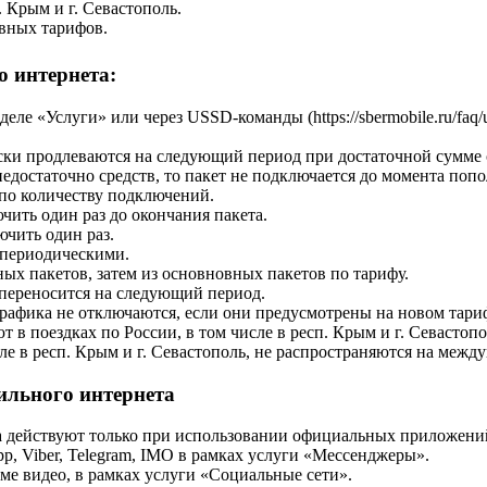
. Крым и г. Севастополь.
ивных тарифов.
 интернета:
е «Услуги» или через USSD-команды (https://sbermobile.ru/faq/u
ки продлеваются на следующий период при достаточной сумме ср
едостаточно средств, то пакет не подключается до момента попо
 по количеству подключений.
ить один раз до окончания пакета.
чить один раз.
 периодическими.
ых пакетов, затем из основновных пакетов по тарифу.
переносится на следующий период.
рафика не отключаются, если они предусмотрены на новом тари
в поездках по России, в том числе в респ. Крым и г. Севастопо
ле в респ. Крым и г. Севастополь, не распространяются на межд
ильного интернета
 действуют только при использовании официальных приложений
, Viber, Telegram, IMO в рамках услуги «Мессенджеры».
ме видео, в рамках услуги «Социальные сети».