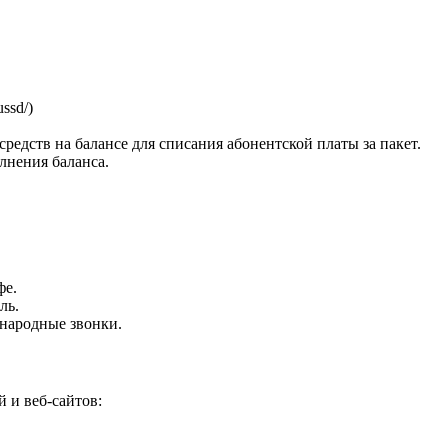
ssd/)
едств на балансе для списания абонентской платы за пакет.
лнения баланса.
фе.
ль.
ународные звонки.
 и веб-сайтов: