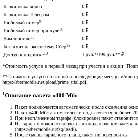
0 ₽
Блокировка видео
0 ₽
Блокировка Телеграм
9
0 ₽
Любимый номер
10
0 ₽
Любимый номер при нуле
11
0 ₽
Вам звонили
12
0 ₽
Безлимит на экосистему Сбер
13
1 руб.*/199 руб.** ₽
Доступ к подписке
*Стоимость услуги в первый месяц при участии в акции “Подписк
**Стоимость услуги во второй и последующие месяцы и/или пр
https://sbermobile.ru/upload/prime_trial.pdf.
1
Описание пакета «400 Мб»
Пакет подключается автоматически после окончания осно
Пакет «400 Мб» автоматически подключяется не более 20 
При неоплаченном тарифе (блокировке) пакет становится 
На тарифах можно отключить автоподключение пакета, 
(https://sbermobile.ru/faq/ussd/).
После смены тарифного плана, пакет не переносится.