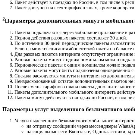
Пакет действует в поездках по России, в том числе в респ
Пакет доступен на всех тарифах планах, кроме корпорат
2
Параметры дополнительных минут и мобильного
Пакеты подключаются через мобильное приложение в раздел
Период действия разовых пакетов составляет 30 дней.
По истечении 30 дней периодические пакеты автоматичес
Если на момент списания абонентской платы на балансе н
Для разовых пакетов интернета отсутствует ограничение
Разовые пакеты минут с одним номиналом можно подключ
Периодические пакеты с одним номиналом можно подклю
Разовые пакеты могут быть подключены одновременно с
Сначала расходуются минуты и интернет из дополнительн
Неизрасходованный остаток дополнительных пакетов не 
После смены тарифного плана пакеты дополнительного т
Пакеты дополнительного мобильного интернета действуют 
Пакеты минут действуют в поездках по России, в том чис
Параметры услуг выделенного безлимитного моб
Услуги выделенного безлимитного мобильного интернета
на отправку сообщений через мессенджеры WhatsApp
на социальные сети Вконтакте, Одноклассники, кро