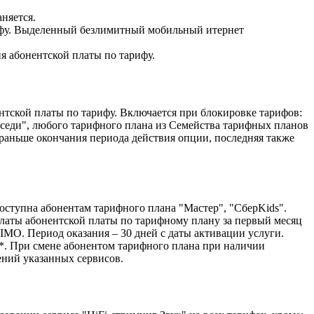
няется.
рифу. Выделенный безлимитный мобильный итернет
я абонентской платы по тарифу.
нтской платы по тарифу. Включается при блокировке тарифов:
седи", любого тарифного плана из Семейства тарифных планов
 раньше окончания периода действия опции, последняя также
доступна абонентам тарифного плана "Мастер", "СберKids".
платы абонентской платы по тарифному плану за первый месяц
 IMO. Период оказания – 30 дней с даты активации услуги.
ы*. При смене абонентом тарифного плана при наличии
ений указанных сервисов.