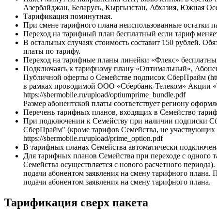
Азербайджан, Беларусь, Кыргызстан, Абхазия, Южная Осе
Тарификация поминутная.
При смене тарифного плана неиспользованные остатки пак
Переход на тарифный план бесплатный если тариф меняе
В остальных случаях стоимость составит 150 рублей. Обя
платы по тарифу.
Переход на тарифные планы линейки «Флекс» бесплатны
Подключаясь к тарифному плану «Оптимальный», Абонент
Публичной оферты о Семействе подписок СберПрайм (https:/
в рамках проводимой ООО «Сбербанк-Телеком» Акции 
https://sbermobile.ru/upload/optiumprime_bundle.pdf
Размер абонентской платы соответствует региону оформ
Перечень тарифных планов, входящих в Семейство тарифных 
При подключении к Семейству при наличии подписки Сбе
СберПрайм" (кроме тарифов Семейства, не участвующих 
https://sbermobile.ru/upload/prime_option.pdf
В тарифных планах Семейства автоматически подключена
Для тарифных планов Семейства при переходе с одного т
Семейства осуществляется с нового расчетного периода).
подачи абонентом заявления на смену тарифного плана. П
подачи абонентом заявления на смену тарифного плана.
Тарификация сверх пакета