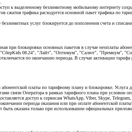
.
оступ к выделенному безлимитному мобильному интернету сохра
ов сжатия трафика расходуется основной пакет трафика по та
 безлимитных услуг блокируется до пополнения счета и списани
пная при блокировки основных пакетов в случае неоплаты абоне
СберKids 08.24", "Лайт", "Оптимум", "Салют", "Премиум", "Со
 отключается по окончанию периода. В случае активации тарифа
ы абонентской платы по тарифному плану и блокировке. Услуга 
угами связи Оператора в рамках тарифного плана при условии о
тавляется доступ к сервисам WhatsApp, Viber, Skype, Telegram,
о окончании периода оказания или при оплате абонентской плат
ет быть оказана только при использовании официальных прилож