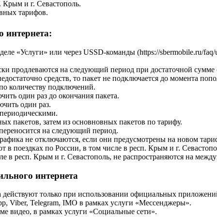
. Крым и г. Севастополь.
ивных тарифов.
 интернета:
е «Услуги» или через USSD-команды (https://sbermobile.ru/faq/u
ки продлеваются на следующий период при достаточной сумме ср
едостаточно средств, то пакет не подключается до момента попо
 по количеству подключений.
ить один раз до окончания пакета.
чить один раз.
 периодическими.
ых пакетов, затем из основновных пакетов по тарифу.
переносится на следующий период.
рафика не отключаются, если они предусмотрены на новом тари
в поездках по России, в том числе в респ. Крым и г. Севастопо
ле в респ. Крым и г. Севастополь, не распространяются на межд
ильного интернета
 действуют только при использовании официальных приложений
, Viber, Telegram, IMO в рамках услуги «Мессенджеры».
ме видео, в рамках услуги «Социальные сети».