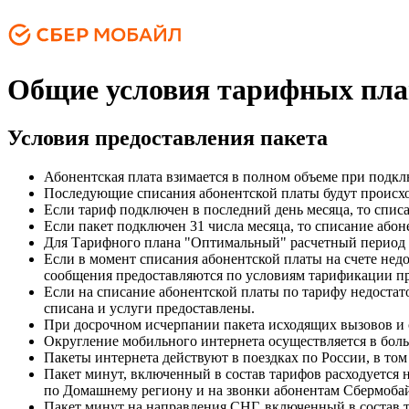
Общие условия тарифных пла
Условия предоставления пакета
Абонентская плата взимается в полном объеме при подкл
Последующие списания абонентской платы будут происхо
Если тариф подключен в последний день месяца, то списа
Если пакет подключен 31 числа месяца, то списание абоне
Для Тарифного плана "Оптимальный" расчетный период во
Если в момент списания абонентской платы на счете недо
сообщения предоставляются по условиям тарификации пр
Если на списание абонентской платы по тарифу недостато
списана и услуги предоставлены.
При досрочном исчерпании пакета исходящих вызовов и 
Округление мобильного интернета осуществляется в боль
Пакеты интернета действуют в поездках по России, в том 
Пакет минут, включенный в состав тарифов расходуется н
по Домашнему региону и на звонки абонентам Сбермобай
Пакет минут на направления СНГ, включенный в состав т