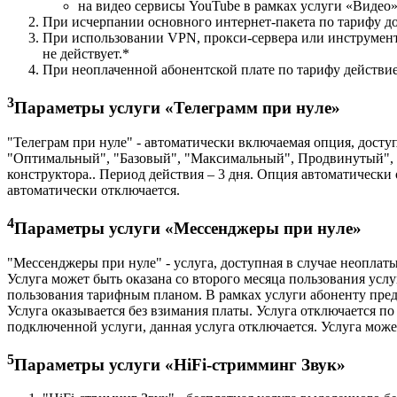
на видео сервисы YouTube в рамках услуги «Видео»
При исчерпании основного интернет-пакета по тарифу д
При использовании VPN, прокси-сервера или инструмент
не действует.*
При неоплаченной абонентской плате по тарифу действие
3
Параметры услуги «Телеграмм при нуле»
"Телеграм при нуле" - автоматически включаемая опция, досту
"Оптимальный", "Базовый", "Максимальный", Продвинутый", "
конструктора.. Период действия – 3 дня. Опция автоматически
автоматически отключается.
4
Параметры услуги «Мессенджеры при нуле»
"Мессенджеры при нуле" - услуга, доступная в случае неоплат
Услуга может быть оказана со второго месяца пользования усл
пользования тарифным планом. В рамках услуги абоненту предос
Услуга оказывается без взимания платы. Услуга отключается п
подключенной услуги, данная услуга отключается. Услуга мож
5
Параметры услуги «HiFi-стримминг Звук»