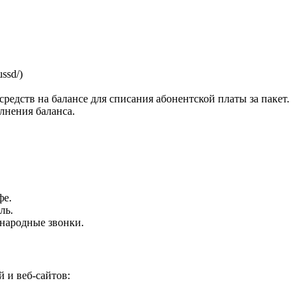
ssd/)
едств на балансе для списания абонентской платы за пакет.
лнения баланса.
фе.
ль.
ународные звонки.
 и веб-сайтов: