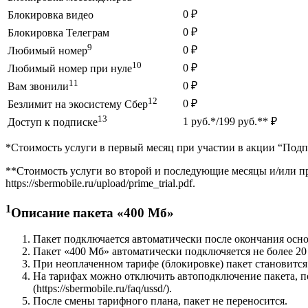
0 ₽
Блокировка видео
0 ₽
Блокировка Телеграм
9
0 ₽
Любимый номер
10
0 ₽
Любимый номер при нуле
11
0 ₽
Вам звонили
12
0 ₽
Безлимит на экосистему Сбер
13
1 руб.*/199 руб.** ₽
Доступ к подписке
*Стоимость услуги в первый месяц при участии в акции “Подписк
**Стоимость услуги во второй и последующие месяцы и/или пр
https://sbermobile.ru/upload/prime_trial.pdf.
1
Описание пакета «400 Мб»
Пакет подключается автоматически после окончания осно
Пакет «400 Мб» автоматически подключяется не более 20 
При неоплаченном тарифе (блокировке) пакет становится 
На тарифах можно отключить автоподключение пакета, 
(https://sbermobile.ru/faq/ussd/).
После смены тарифного плана, пакет не переносится.