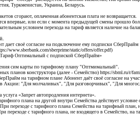
тия, Туркменистан, Украина, Беларусь.
етов сгорают, оплаченная абонентская плата не возвращается.
тся впервые, или если с момента предыдущей смены прошло боле
зательным условием перехода на тариф является наличие на бал
й.
 дает своё согласие на подключение ему подписки СберПрайм 
/www.sberbank.com/sberprime/static/offers/offer.pdf)
«Тариф Оптимальный с подпиской СберПрайм»
ления сим карты по тарифному плану "Оптмимальный".
планов конструктора (далее - Семейство) https://sbml.ru/r/famili
рПрайм на тарифном плане Абонент даёт своё согласие на уча
в Акции: "Для молчаливых", "Для разговорчивых", "Для много
 услуга «Запрет автопродления интернета».
арифного плана на другой внутри Семейства действует условие
 При переходе с тарифного плана Семейства на тарифный план, 
ри переходе с тарифного плана, не входящего в Семейство, на 