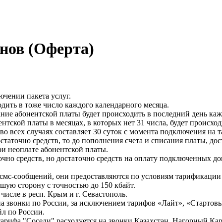
нов (Оферта)
ючении пакета услуг.
дить в тоже число каждого календарного месяца.
ние абонентской платы будет происходить в последний день каж
нтской платы в месяцах, в которых нет 31 числа, будет происход
 всех случаях составляет 30 суток с момента подключения на 
статочно средств, то до пополнения счета и списания платы, до
и неоплате абонентской платы.
чно средств, но достаточно средств на оплату подключенных до
смс-сообщений, они предоставляются по условиям тарификации 
шую сторону с точностью до 150 кбайт.
числе в респ. Крым и г. Севастополь.
а звонки по России, за исключением тарифов «Лайт», «Стартовый
л по России.
арифа "Соседи" расходуется на звонки Казахстан, Нагорный Кар