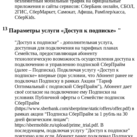
безлимитный мобильный трафик на официальные
приложения и сайты сервисов: СберБанк онлайн, СБОЛ,
2ГИС, СберМаркет, Самокат, Афиша, Рамблер/касса,
СберKids.
13
Параметры услуги «Доступ к подписке» "
"Доступ к подписке" - дополнительная услуга,
доступная для подключения на тарифных планах
Семейства, предоставляющая абоненту
технологическую возможность осуществления доступа к
подключению и управлению подпиской СберПрайм
(далее – Подписка). Подключая услугу «Доступ к
подписке» впервые (при условии, что Абонент ранее не
подключал Подписку в рамках Акции "Тариф
Оптимальный с подпиской СберПрайм"), Абонент дает
своё согласие на подключение ему Подписки на
условиях Публичной оферты о Семействе подписок
СберПрайм
(https://www.sberbank.com/sberprime/static/offers/offer.pdf) в
рамках акции “Подписка СберПрайм за 1 рубль на 30
дней физическим лицам”:
https://sbermobile.ru/upload/prime_trial.pdf. В
последующем, подключая услугу "Доступ к подписке"
повторно или если Абонент ранее подключал Подписку