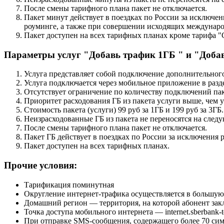
После смены тарифного плана пакет не отключается.
Пакет минут действует в поездках по России за исключен
роуминге, а также при совершении исходящих междунар
Пакет доступен на всех тарифных планах кроме тарифа "
Параметры услуг "Добавь трафик 1ГБ " и "Доба
Услуга представляет собой подключение дополнительного
Услуга подключается через мобильное приложение в раз
Отсутствует ограничение по количеству подключений пак
Приоритет расходования ГБ из пакета услуги выше, чем у
Стоимость пакета (услуги) 99 руб за 1ГБ и 199 руб за 3ГБ.
Неизрасходованные ГБ из пакета не переносятся на сле
После смены тарифного плана пакет не отключается.
Пакет ГБ действует в поездках по России за исключения 
Пакет доступен на всех тарифных планах.
Прочие условия:
Тарификация поминутная
Округление интернет-трафика осуществляется в большую 
Домашний регион — территория, на которой абонент зак
Точка доступа мобильного интернета — internet.sberbank-t
При отправке SMS-сообщения, содержащего более 70 симв