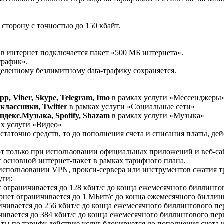
сторону с точностью до 150 кбайт.
 в интернет подключается пакет «500 МБ интернета».
трафик».
еленному безлимитному data-трафику сохраняется.
p, Viber, Skype, Telegram, Imo
в рамках услуги «Мессенджеры
классники, Twitter
в рамках услуги «Социальные сети»
ндекс.Музыка, Spotify, Shazam
в рамках услуги «Музыка»
ах услуги «Видео»
статочно средств, то до пополнения счета и списания платы, дей
ют только при использовании официальных приложений и веб-са
 основной интернет-пакет в рамках тарифного плана.
использовании VPN, прокси-сервера или инструментов сжатия т
уги:
 ограничивается до 128 кбит/с до конца ежемесячного биллинго
рнет ограничивается до 1 МБит/с до конца ежемесячного биллин
ичивается до 256 кбит/с до конца ежемесячного биллингового пе
чивается до 384 кбит/с до конца ежемесячного биллингового пер
ы по тарифу действие услуг блокируется до пополнения счета 