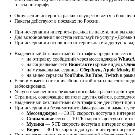
платы по тарифу.
Округление интернет-трафика осуществляется в большую 
Пакеты действуют в поездках по России.
При исчерпании интернет-трафика из пакета, при выходе
Для возобновления доступа используйте услугу «Добавь 
При исчерпании основного интернет-пакета доступ к выд
Выделенный безлимитный data-трафик предоставляется:
на отправку сообщений через мессенджеры
WhatsAp
на социальные сети
Вконтакте
(кроме видео),
Одно
на музыкальные сервисы
СберЗвук, Apple Music, Я
на видео сервисы
YouTube, RuTube, Twitch
в рамк
Если в момент списания абонентской платы на счете недо
заблокировано.
Услуги выделенного безлимитного data-трафика действу
Страницы, содержащие контент других сайтов, расходуют
Выделенный безлимитный data-трафик не действует при 
При исчерпании безлимитного data-трафика в рамках усл
Мессенджеры
— 30 ГБ скорость доступа в интернет
Социальные сети
— 10 ГБ скорость доступа в инте
Музыка
— 5 ГБ скорость доступа в интернет огран
Видео
— 30 ГБ скорость доступа в интернет ограни
При невозможности списания очередной абонентской плат