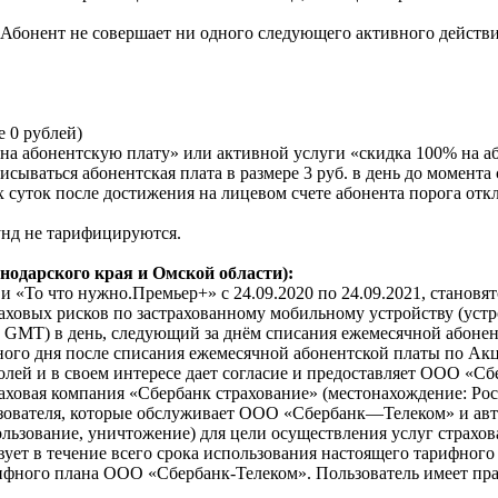
 Абонент не совершает ни одного следующего активного действи
е 0 рублей)
 на абонентскую плату» или активной услуги «скидка 100% на а
сываться абонентская плата в размере 3 руб. в день до момента
суток после достижения на лицевом счете абонента порога отк
унд не тарифицируются.
нодарского края и Омской области):
 «То что нужно.Премьер+» с 24.09.2020 по 24.09.2021, становя
аховых рисков по застрахованному мобильному устройству (устр
3 GMT) в день, следующий за днём списания ежемесячной абонен
арного дня после списания ежемесячной абонентской платы по Ак
лей и в своем интересе дает согласие и предоставляет ООО «Сб
вая компания «Сбербанк страхование» (местонахождение: Россия,
ьзователя, которые обслуживает ООО «Сбербанк—Телеком» и авт
пользование, уничтожение) для цели осуществления услуг страхо
ует в течение всего срока использования настоящего тарифного
ифного плана ООО «Сбербанк-Телеком». Пользователь имеет прав