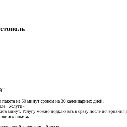
астополь
й"
 пакета из 50 минут сроком на 30 календарных дней.
еле «Услуги»
ета минут. Услугу можно подключать в сразу после исчерпания 
овного пакета.
 следующий календарный месяц.