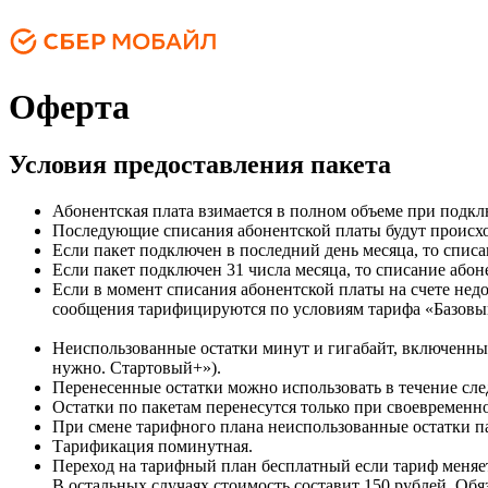
Оферта
Условия предоставления пакета
Абонентская плата взимается в полном объеме при подкл
Последующие списания абонентской платы будут происхо
Если пакет подключен в последний день месяца, то списа
Если пакет подключен 31 числа месяца, то списание абоне
Если в момент списания абонентской платы на счете недо
сообщения тарифицируются по условиям тарифа «Базовы
Неиспользованные остатки минут и гигабайт, включенных
нужно. Стартовый+»).
Перенесенные остатки можно использовать в течение сл
Остатки по пакетам перенесутся только при своевременн
При смене тарифного плана неиспользованные остатки пак
Тарификация поминутная.
Переход на тарифный план бесплатный если тариф меняе
В остальных случаях стоимость составит 150 рублей. Обя