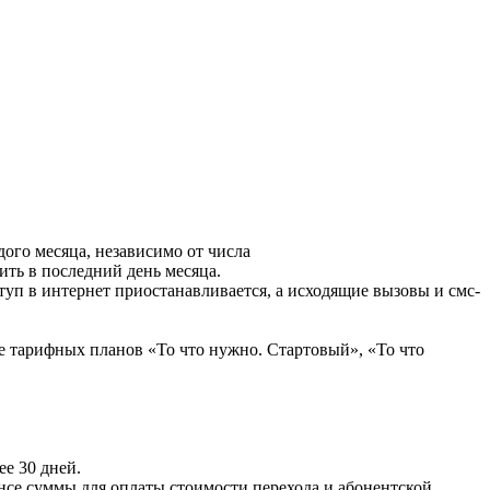
дого месяца, независимо от числа
ить в последний день месяца.
ступ в интернет приостанавливается, а исходящие вызовы и смс-
е тарифных планов «То что нужно. Стартовый», «То что
е 30 дней.
ансе суммы для оплаты стоимости перехода и абонентской