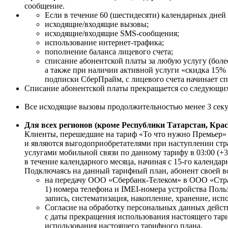
сообщение.
Если в течение 60 (шестидесяти) календарных дней
исходящие/входящие вызовы;
исходящие/входящие SMS-сообщения;
использование интернет-трафика;
пополнение баланса лицевого счета;
списание абонентской платы за любую услугу (боле
а также при наличии активной услуги «скидка 15%
подписки СберПрайм, с лицевого счета начинает спи
Списание абонентской платы прекращается со следующих 
Все исходящие вызовы продолжительностью менее 3 сек
Для всех регионов (кроме Республики Татарстан, Крас
Клиенты, перешедшие на тариф «То что нужно Премьер» и
и являются выгодоприобретателями при наступлении стр
услугами мобильной связи по данному тарифу в 03:00 (+
в течение календарного месяца, начиная с 15-го календ
Подключаясь на данный тарифный план, абонент своей во
на передачу ООО «Сбербанк-Телеком» в ООО «Страхо
1) номера телефона и IMEI-номера устройства Пол
запись, систематизация, накопление, хранение, ис
Согласие на обработку персональных данных действ
с даты прекращения использования настоящего тар
использования настоящего тарифного плана.