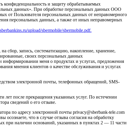
ить конфиденциальность и защиту обрабатываемых
ональных данных». При обработке персональных данных ООО
мых от Пользователя персональных данных от неправомерного
нения персональных данных, а также от иных неправомерных
//sberbankins.ru/upload/sbermobile/sbermobile.pdf.
 на сбор, запись, систематизацию, накопление, хранение,
изированные, своих персональных данных
и информировании меня о продуктах и услугах, предложения
ования мнения клиентов о качестве обслуживания и услугах
редством электронной почты, телефонных обращений, SMS-
яти лет после прекращения указанных услуг. По истечении
ора сведений о его отзыве.
ора по адресу электронной почты privacy@sberbank-tele.com
вы осознаете, что в случае отзыва согласия на обработку
ых при наличии оснований, указанных в пунктах 2 — 11 части