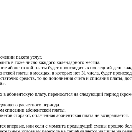
ючении пакета услуг.
дить в тоже число каждого календарного месяца.
ние абонентской платы будет происходить в последний день каж
нтской платы в месяцах, в которых нет 31 числа, будет происход
статочно средств, то до пополнения счета и списания платы, до
й».
 в абонентскую плату, переносятся на следующий период (кром
едующего расчетного периода.
ом списании абонентской платы.
етов сгорают, оплаченная абонентская плата не возвращается.
тся впервые, или если с момента предыдущей смены прошло боле
зательным условием перехода на тариф является наличие на бал