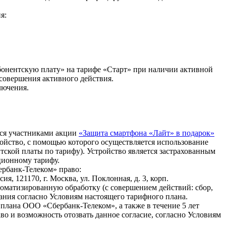
я:
бонентскую плату» на тарифе «Старт» при наличии активной
 совершения активного действия.
лючения.
тся участниками акции
«Защита смартфона «Лайт» в подарок»
ойство, с помощью которого осуществляется использование
тской платы по тарифу). Устройство является застрахованным
ционному тарифу.
ербанк-Телеком» право:
 121170, г. Москва, ул. Поклонная, д. 3, корп.
оматизированную обработку (с совершением действий: сбор,
вания согласно Условиям настоящего тарифного плана.
 плана ООО «Сбербанк-Телеком», а также в течение 5 лет
о и возможность отозвать данное согласие, согласно Условиям