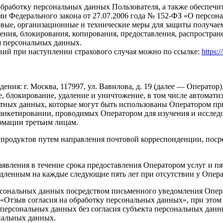
бработку персональных данных Пользователя, а также обеспеч
ми Федерального закона от 27.07.2006 года № 152-ФЗ «О перс
вые, организационные и технические меры для защиты получае
нения, блокирования, копирования, предоставления, распростра
я персональных данных.
вий при наступлении страхового случая можно по ссылке:
https:
ия: г. Москва, 117997, ул. Вавилова, д. 19 (далее — Оператор),
ие, блокирование, удаление и уничтожение, в том числе автомат
ктных данных, которые могут быть использованы Оператором пр
х/анкетировании, проводимых Оператором для изучения и исслед
рмации третьим лицам.
 продуктов путем направления почтовой корреспонденции, пос
аявления в течение срока предоставления Оператором услуг и п
одленным на каждые следующие пять лет при отсутствии у Операт
рсональных данных посредством письменного уведомления Операт
кой «Отзыв согласия на обработку персональных данных», при этом 
персональных данных без согласия субъекта персональных данн
сональных данных.