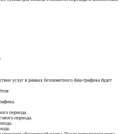
»
ствие услуг в рамках безлимитного data-трафика будет
йтов
рафика.
вого периода.
гового периода.
риода.
иода.
и списания абонентской платы. После пополнения счета