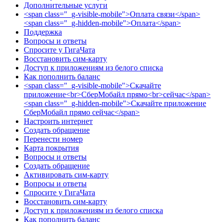
Дополнительные услуги
<span class="_g-visible-mobile">Оплата связи</span>
<span class="_g-hidden-mobile">Оплата</span>
Поддержка
Вопросы и ответы
Спросите у ГигаЧата
Восстановить сим-карту
Доступ к приложениям из белого списка
Как пополнить баланс
<span class="_g-visible-mobile">Скачайте
приложение<br>СберМобайл прямо<br>сейчас</span>
<span class="_g-hidden-mobile">Скачайте приложение
СберМобайл прямо сейчас</span>
Настроить интернет
Создать обращение
Перенести номер
Карта покрытия
Вопросы и ответы
Создать обращение
Активировать сим-карту
Вопросы и ответы
Спросите у ГигаЧата
Восстановить сим-карту
Доступ к приложениям из белого списка
Как пополнить баланс