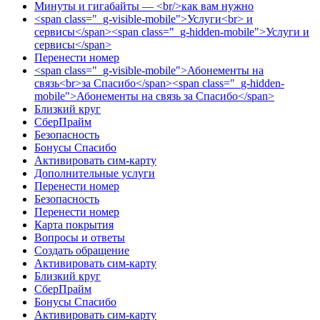
Минуты и гигабайты — <br/>как вам нужно
<span class="_g-visible-mobile">Услуги<br> и
сервисы</span><span class="_g-hidden-mobile">Услуги и
сервисы</span>
Перенести номер
<span class="_g-visible-mobile">Абонементы на
связь<br>за Спасибо</span><span class="_g-hidden-
mobile">Абонементы на связь за Спасибо</span>
Близкий круг
СберПрайм
Безопасность
Бонусы Спасибо
Активировать сим-карту
Дополнительные услуги
Перенести номер
Безопасность
Перенести номер
Карта покрытия
Вопросы и ответы
Создать обращение
Активировать сим-карту
Близкий круг
СберПрайм
Бонусы Спасибо
Активировать сим-карту