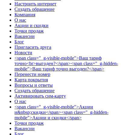
Настроить интернет
Создать обращение
Компания
О нас
Акции и скидки
Точки продаж
Вакансии
Блог
Пригласить друга
Новости
<span class="_g-visible-mobile">Ваш тариф
точно<br>выгоден?</span><span class="_g-hidden-
mobile">Ваш тариф точно выгоден?</span>
Перенести номер
Карта покрытия
Вопросы и ответы
Создать обращение
Активировать сим-карту
О нас
<span class="_g-visible-mobile">Акции
и&nbsp;скидки</span><span class="_g-hidden-
mobile">Акции и скидки</span>
Точки продаж
Вакансии
Блог