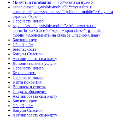
Минуты и гигабайты — <br/>как вам нужно
<span class="_g-visible-mobile">Услуги<br> и
сервисы</span><span class="_g-hidden-mobile">Услуги и
сервисы</span>
Перенести номер
<span class="_g-visible-mobile">Абонементы на
связь<br>за Спасибо</span><span class="_g-hidden-
mobile">Абонементы на связь за Спасибо</span>
Близкий круг
СберПрайм
Безопасность
Бонусы Спасибо
Активировать сим-карту
Дополнительные услуги
Перенести номер
Безопасность
Перенести номер
Карта покрытия
Вопросы и ответы
Создать обращение
Активировать сим-карту
Близкий круг
СберПрайм
Бонусы Спасибо
Активировать сим-карту