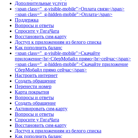
Дополнительные услуги
<span class="_g-visible-mobile">Оплата связи</span>
<span class="_g-hidden-mobile">Оплата</span>
Поддержка
Вопросы и ответы
Спросите у ГигаЧата
Восстановить сим-карту
Доступ к приложениям из белого списка
Как пополнить баланс
<span class="_g-visible-mobile">Скачайте
приложение<br>СберМобайл прямо<br>сейчас</span>
<span class="_g-hidden-mobile">Скачайте приложение
СберМобайл прямо сейчас</span>
Настроить интернет
Создать обращение
Перенести номер
Карта покрытия
Вопросы и ответы
Создать обращение
Активировать сим-карту
Вопросы и ответы
Спросите у ГигаЧата
Восстановить сим-карту
Доступ к приложениям из белого списка
Как пополнить баланс