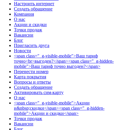
Настроить интернет
Создать обращение
Компания
О нас
Акции и скидки
Точки продаж
Вакансии
Блог
Пригласить друга
Новости
<span class="_g-visible-mobile">Ваш тариф
точно<br>выгоден?</span><span class="_g-hidden-
mobile">Ваш тариф точно выгоден?</span>
Перенести номер
Карта покрытия
Вопросы и ответы
Создать обращение
Активировать сим-карту
О нас
<span class="_g-visible-mobile">Акции
и&nbsp;скидки</span><span class="_g-hidden-
mobile">Акции и скидки</span>
Точки продаж
Вакансии
Блог