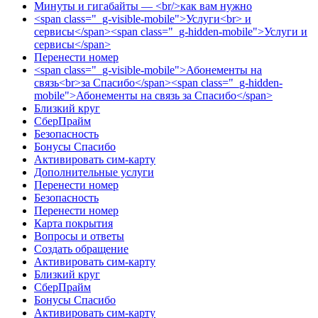
Минуты и гигабайты — <br/>как вам нужно
<span class="_g-visible-mobile">Услуги<br> и
сервисы</span><span class="_g-hidden-mobile">Услуги и
сервисы</span>
Перенести номер
<span class="_g-visible-mobile">Абонементы на
связь<br>за Спасибо</span><span class="_g-hidden-
mobile">Абонементы на связь за Спасибо</span>
Близкий круг
СберПрайм
Безопасность
Бонусы Спасибо
Активировать сим-карту
Дополнительные услуги
Перенести номер
Безопасность
Перенести номер
Карта покрытия
Вопросы и ответы
Создать обращение
Активировать сим-карту
Близкий круг
СберПрайм
Бонусы Спасибо
Активировать сим-карту