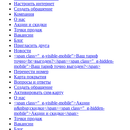
Настроить интернет
Создать обращение
Компания
О нас
Акции и скидки
Точки продаж
Вакансии
Блог
Пригласить друга
Новости
<span class="_g-visible-mobile">Ваш тариф
точно<br>выгоден?</span><span class="_g-hidden-
mobile">Ваш тариф точно выгоден?</span>
Перенести номер
Карта покрытия
Вопросы и ответы
Создать обращение
Активировать сим-карту
О нас
<span class="_g-visible-mobile">Акции
и&nbsp;скидки</span><span class="_g-hidden-
mobile">Акции и скидки</span>
Точки продаж
Вакансии
Блог