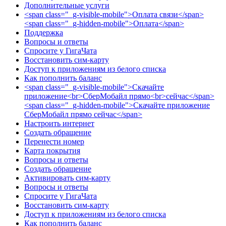
Дополнительные услуги
<span class="_g-visible-mobile">Оплата связи</span>
<span class="_g-hidden-mobile">Оплата</span>
Поддержка
Вопросы и ответы
Спросите у ГигаЧата
Восстановить сим-карту
Доступ к приложениям из белого списка
Как пополнить баланс
<span class="_g-visible-mobile">Скачайте
приложение<br>СберМобайл прямо<br>сейчас</span>
<span class="_g-hidden-mobile">Скачайте приложение
СберМобайл прямо сейчас</span>
Настроить интернет
Создать обращение
Перенести номер
Карта покрытия
Вопросы и ответы
Создать обращение
Активировать сим-карту
Вопросы и ответы
Спросите у ГигаЧата
Восстановить сим-карту
Доступ к приложениям из белого списка
Как пополнить баланс